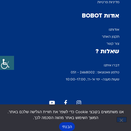
מדיניות פרטיות
אודות BOBOT
אודותנו
תקנון האתר
צור קשר
שאלות ?
דברו איתנו
טלפון וואטצאפ : 2468002 - 051
שעות מענה- ימי א'-ה', 10:00-17:00
אנו משתמשים בקובצי Cookie כדי לשפר את חוויית הגלישה שלכם באתר.
© 2022 BOBOT Israel כל הזכויות שמורות. התמונות באתר
המשך השימוש באתר מהווה הסכמה לכך.
שירות ומכירות
להמחשה בלבד ט.ל.ח
הבנתי