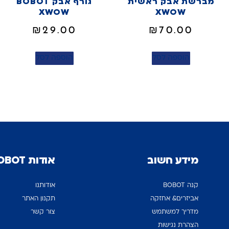
מברשת אבק ראשית
גורף אבק BOBOT
XWOW
XWOW
₪
29.00
₪
70.00
הוספה לסל
הוספה לסל
מידע חשוב
אודות BOBOT
קנה BOBOT
אודותנו
אביזרים& אחזקה
תקנון האתר
מדריך למשתמש
צור קשר
הצהרת נגישות