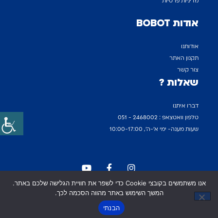
מדיניות פרטיות
אודות BOBOT
אודותנו
תקנון האתר
צור קשר
שאלות ?
דברו איתנו
טלפון וואטצאפ : 2468002 - 051
שעות מענה- ימי א'-ה', 10:00-17:00
אנו משתמשים בקובצי Cookie כדי לשפר את חוויית הגלישה שלכם באתר.
© 2022 BOBOT Israel כל הזכויות שמורות. התמונות באתר
המשך השימוש באתר מהווה הסכמה לכך.
שירות ומכירות
להמחשה בלבד ט.ל.ח
הבנתי
OPEN CHATY