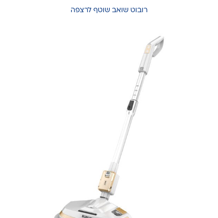
ר
ובוט שואב שוטף לרצפה